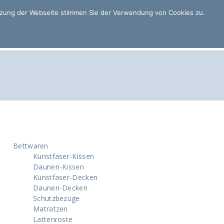
utzung der Webseite stimmen Sie der Verwendung von Cookies zu.
ÜBER MICH
UNSERE PRODUKTE
KONTAKT
Bettwaren
Kunstfaser-Kissen
Daunen-Kissen
Kunstfaser-Decken
Daunen-Decken
Schutzbezüge
Matratzen
Lattenroste